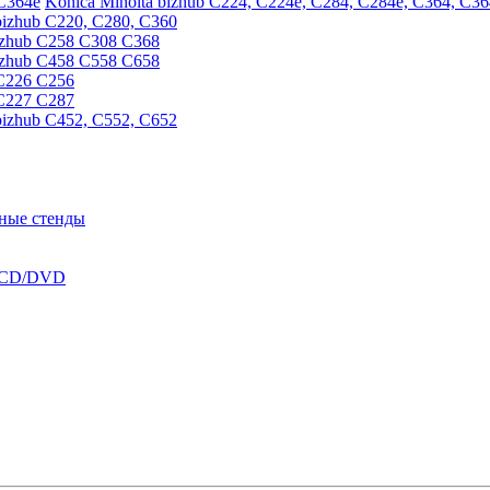
Konica Minolta bizhub C224, C224e, C284, C284e, C364, C36
bizhub C220, C280, C360
izhub C258 C308 C368
izhub C458 C558 C658
 C226 C256
 C227 C287
bizhub C452, C552, C652
ные стенды
в CD/DVD