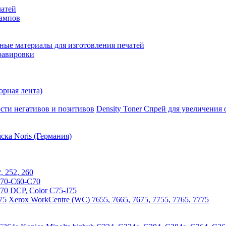
чатей
тампов
ные материалы для изготовления печатей
гравировки
юрная лента)
Density Toner Спрей для увеличения
ка Noris (Германия)
, 252, 260
570-C60-C70
770 DCP, Color C75-J75
Xerox WorkCentre (WC) 7655, 7665, 7675, 7755, 7765, 7775