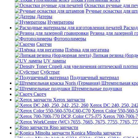
Оснастки ручные для пе
Ручные оснастки для ш
Датеры
Нумераторы
Расход
Резина для лазерной 
Фотополимеры
Скотчи
Плёнка для негатива
Липкая резина (борд
UV лампы
Субстрат
Подушечный материал
Штемпельная крас
Штемпельные подушки
Скотч
Xerox запчасти
Xerox DC 240, 250, 242
Xerox Color 550-560-
Xerox 700-700i-
Riso запчасти
Konica Minolta запчасти